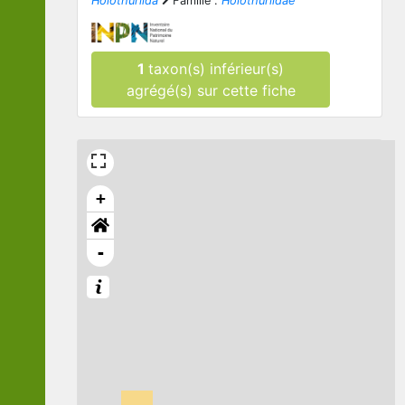
Holothuriida
Famille :
Holothuriidae
1
taxon(s) inférieur(s)
agrégé(s) sur cette fiche
+
-