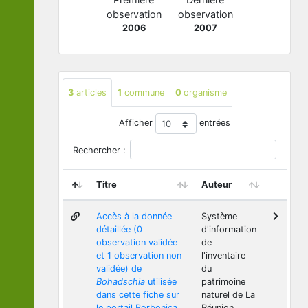
observation
observation
2006
2007
3
articles
1
commune
0
organisme
Afficher
entrées
Rechercher :
Titre
Auteur
Accès à la donnée
Système
détaillée (0
d'information
observation validée
de
et 1 observation non
l'inventaire
validée) de
du
Bohadschia
utilisée
patrimoine
dans cette fiche sur
naturel de La
le portail Borbonica
Réunion