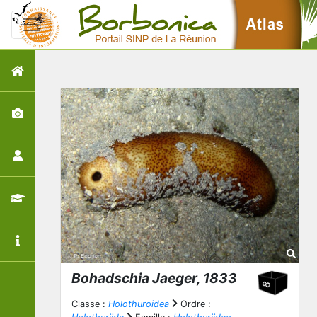
Bohadschia
Jaeger, 1833
Classe :
Holothuroidea
Ordre :