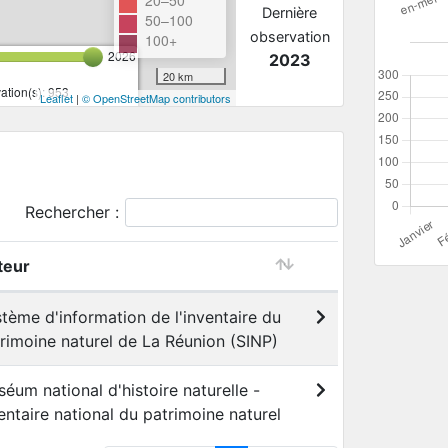
Dernière
50–100
observation
100+
2026
2023
20 km
tion(s): 953
Leaflet
|
© OpenStreetMap contributors
Rechercher :
teur
tème d'information de l'inventaire du
rimoine naturel de La Réunion (SINP)
éum national d'histoire naturelle -
entaire national du patrimoine naturel