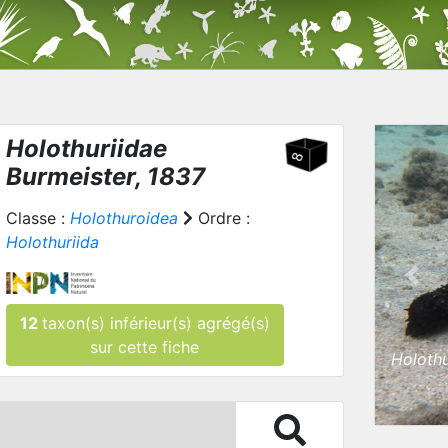
Holothuriidae
Burmeister, 1837
Classe :
Holothuroidea
Ordre :
Holothuriida
Prev
12
taxon(s) inférieur(s) agrégé(s)
sur cette fiche
Holoth