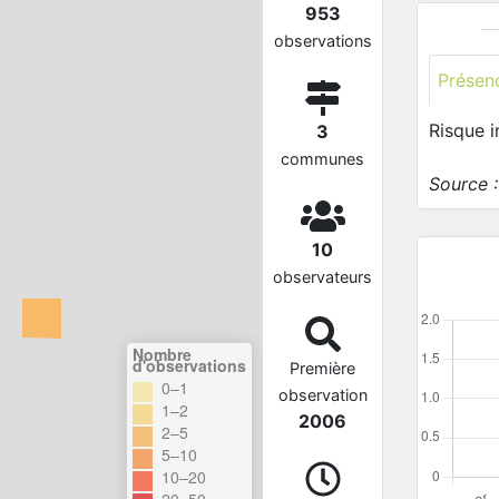
953
observations
Présen
Risque 
3
communes
Source 
10
observateurs
Nombre
d'observations
Première
0–1
observation
1–2
2006
2–5
5–10
10–20
20–50