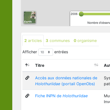
2006
Nombre d'observa
2
articles
3
communes
0
organisme
Afficher
entrées
Titre
Au
Accès aux données nationales de
Sys
Holothuriidae
(portail OpenObs)
pat
Fiche INPN de
Holothuriidae
Mus
Inv