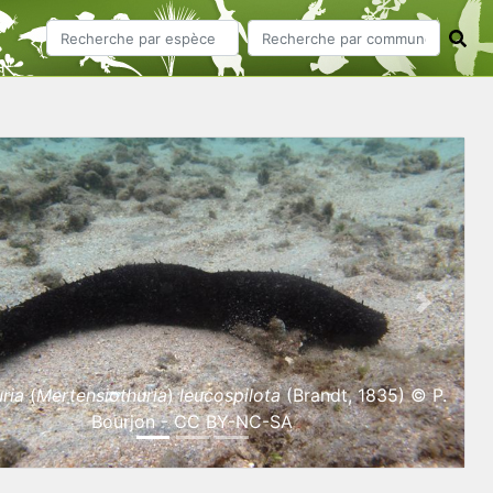
ious
Next
uria
(
Mertensiothuria
)
leucospilota
(Brandt, 1835) © P.
Bourjon - CC BY-NC-SA